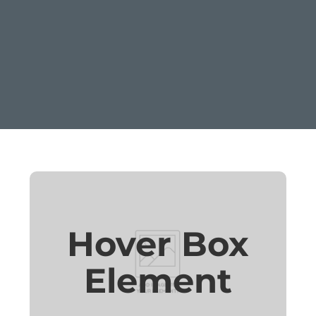
Hover Box
Element
Hover Box
Click edit button to change this text.
Lorem ipsum dolor sit amet,
Element
consectetur adipiscing elit. Ut elit tellus,
luctus nec ullamcorper mattis, pulvinar