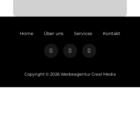
dapibus leo.
Text auf dem Button
Home
Über uns
Services
Kontakt
Copyright ©
2026
Werbeagentur Creal Media